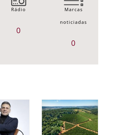
Rádio
Marcas
noticiadas
0
0
posição “BRASIS
afés de Origem”
treia em Franca e
eguirá para seis
ades celebrando a
identidade e a