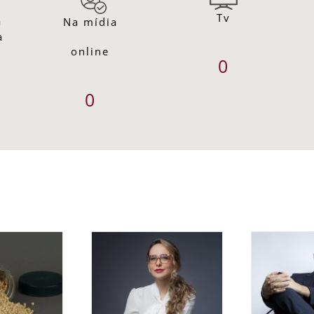
Tv
a
Na mídia
a
online
0
0
Ex
ecialista alerta
C
obesidade atinge
Super Quarta: o
es
 cada 4 adultos
Federal Reserve
s
Brasil e desafia
sustenta a disciplina
cid
ão de que estilo
e o Copom testa o
de vida com