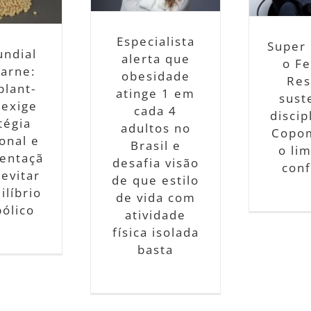
limite da confiança
ividade física
reg
Notícias
solada basta
Especialista
Notícias
Super 
undial
alerta que
o Fe
arne:
obesidade
Res
plant-
atinge 1 em
sust
 exige
cada 4
discip
tégia
adultos no
Copom
ional e
Brasil e
o lim
entaçã
desafia visão
conf
 evitar
de que estilo
ilíbrio
de vida com
ólico
atividade
física isolada
basta