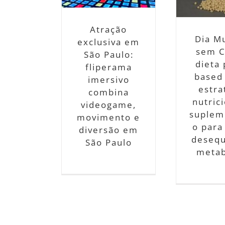
para evitar
ersão em São
at
desequilíbrio
Paulo
i
metabólico
Notícias
Atração
Notícias
Dia M
exclusiva em
sem C
São Paulo:
dieta 
fliperama
based
imersivo
estra
combina
nutric
videogame,
suplem
movimento e
o para
diversão em
desequ
São Paulo
metab