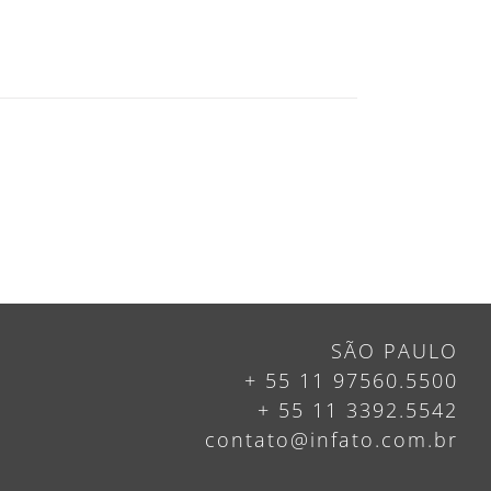
SÃO PAULO
+ 55 11 97560.5500
+ 55 11 3392.5542
contato@infato.com.br