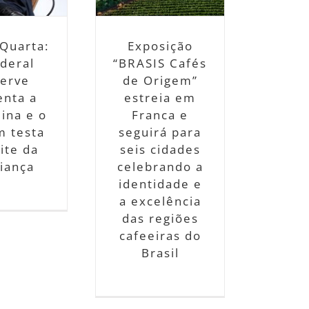
excelência das
iões cafeeiras do
Brasil
Quarta:
Exposição
Notícias
deral
“BRASIS Cafés
erve
de Origem”
enta a
estreia em
lina e o
Franca e
 testa
seguirá para
ite da
seis cidades
iança
celebrando a
identidade e
a excelência
das regiões
cafeeiras do
Brasil