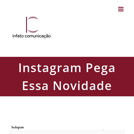
Skip
to
content
Instagram Pega
Essa Novidade
Instagram Pega Essa Novidade