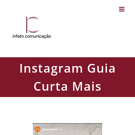
Skip
to
content
Instagram Guia
Curta Mais
Instagram Guia Curta Mais