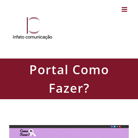
Skip
to
content
Portal Como
Fazer?
Portal Como Fazer?