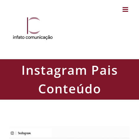
Skip
to
content
Instagram Pais
Conteúdo
Instagram Pais Conteúdo