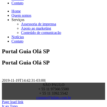
Contato
Home
Quem somos
Serviços
Assessoria de imprensa
Apoio ao marketing
Conteúdo de comunicação
Notícias
Contato
Portal Guia Olá SP
Portal Guia Olá SP
2019-11-19T14:42:31-03:00
|
SÃO PAULO
+ 55 11 97560.5500
+ 55 11 3392.5542
contato@infato.com.br
Page load link
Ir ao Topo