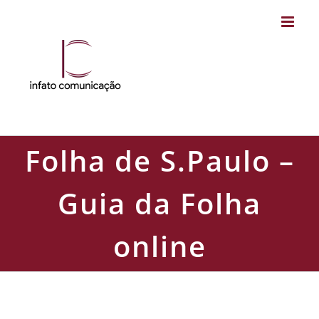
Skip
to
content
Folha de S.Paulo –
Guia da Folha
online
Folha de S.Paulo – Guia da Folha online