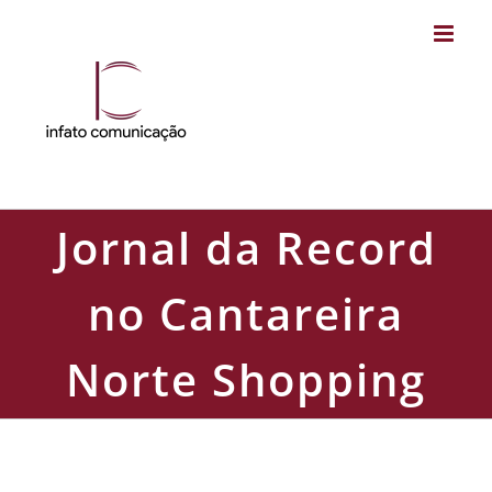
Skip
to
content
Jornal da Record
no Cantareira
Norte Shopping
Jornal da Record no Cantareira Norte