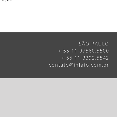
SÃO PAULO
+ 55 11 97560.5500
+ 55 11 3392.5542
contato@infato.com.br