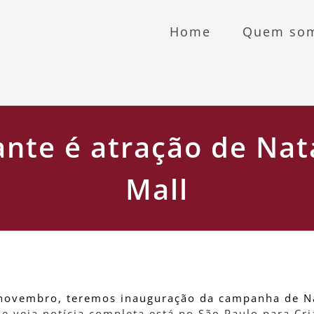
Home
Quem so
ante é atração de Nat
Mall
de Natal do Alpha Square Mall
e novembro, teremos inauguração da campanha de N
 e veja notícia completa está no São Paulo para Cri