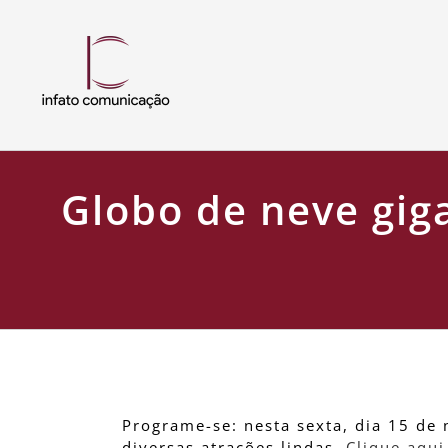
Skip
to
content
Globo de neve gig
Globo de neve gigante é atração 
Programe-se: nesta sexta, dia 15 d
diversas atrações lindas.
Clique aqui