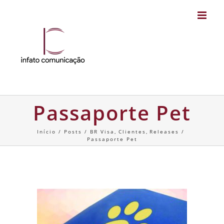
Skip
to
content
Passaporte Pet
Início
Posts
BR Visa
Clientes
Releases
Passaporte Pet
Passaporte Pet