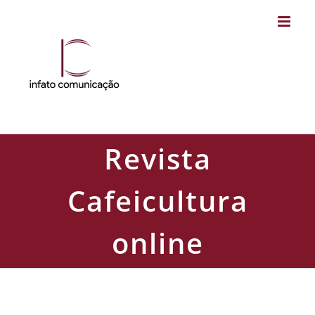
Skip
to
content
Revista
Cafeicultura
online
Revista Cafeicultura online