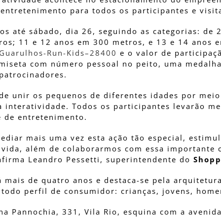
ntretenimento para todos os participantes e visit
os até sábado, dia 26, seguindo as categorias: de 
ros; 11 e 12 anos em 300 metros, e 13 e 14 anos e
-Guarulhos-Run-Kids–28400
e o valor de participaç
camiseta com número pessoal no peito, uma medalha
 patrocinadores.
de unir os pequenos de diferentes idades por meio
a interatividade. Todos os participantes levarão m
e de entretenimento.
sediar mais uma vez esta ação tão especial, estimu
 vida, além de colaborarmos com essa importante 
 afirma Leandro Pessetti, superintendente do
Shopp
mais de quatro anos e destaca-se pela arquitetur
 todo perfil de consumidor: crianças, jovens, hom
ina Pannochia, 331, Vila Rio, esquina com a avenid