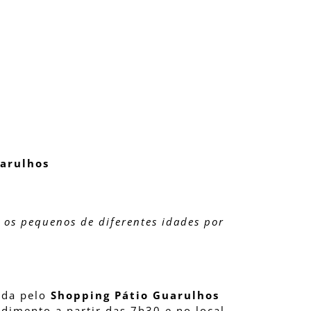
uarulhos
 os pequenos de diferentes idades por
ida pelo
Shopping Pátio Guarulhos
dimento a partir das 7h30 e no local