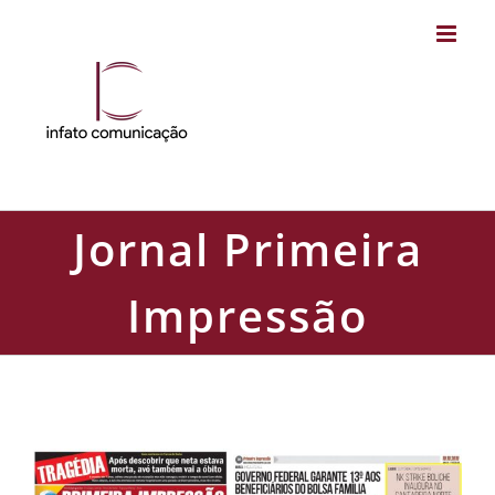
Skip
to
content
Jornal Primeira
Impressão
Jornal Primeira Impressão