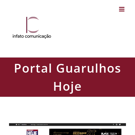
Skip
to
content
Portal Guarulhos
Hoje
Portal Guarulhos Hoje