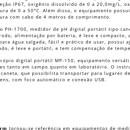
oteção IP67, oxigênio dissolvido de 0 a 20,0mg/L, 
tura de 0 a 50°C. Além disso, o equipamento possui
tura com cabo de 4 metros de comprimento.
o PH-1700, medidor de pH digital portátil tipo can
rodo, alimentação por bateria, é leve e compacto,
ara água salgada, fácil e prático de usar, possui a
o, é leve e portátil, e tem compensação de tempe
cópio digital portátil MP-150, equipamento versáti
ões tanto em campo quanto em laboratório. O instru
aneta, que possibilita transportar para lugares de 
gens, com foco automático e conexão USB.
erm
tornou-se referência em equipamentos de medi