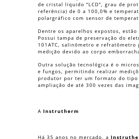
de cristal líquido “LCD”, grau de pr
referência) de 0 a 100,0% e tempera
polargráfico com sensor de tempera
Dentre os aparelhos expostos, estão 
Possui tampa de preservação do elet
101ATC, salinômetro e refratômetro p
medição devido ao corpo emborrachad
Outra solução tecnológica é o micros
e fungos, permitindo realizar mediç
produtor por ter um formato do tipo c
ampliação de até 300 vezes das ima
A
Instrutherm
Há 35 anos no mercado, a
Instruth