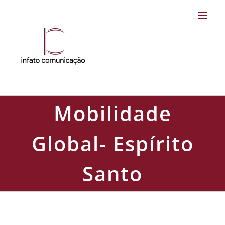
Skip
to
content
Mobilidade
Global- Espírito
Santo
Mobilidade Global- Espírito Santo