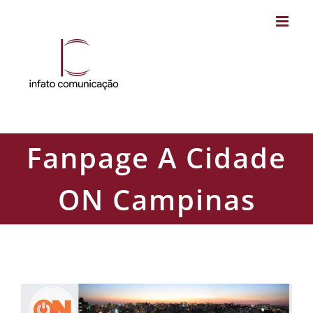
Skip
to
content
Fanpage A Cidade
ON Campinas
Fanpage A Cidade ON Campinas