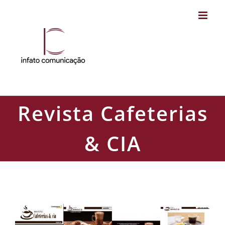
Skip
to
content
Revista Cafeterias
& CIA
Revista Cafeterias & CIA