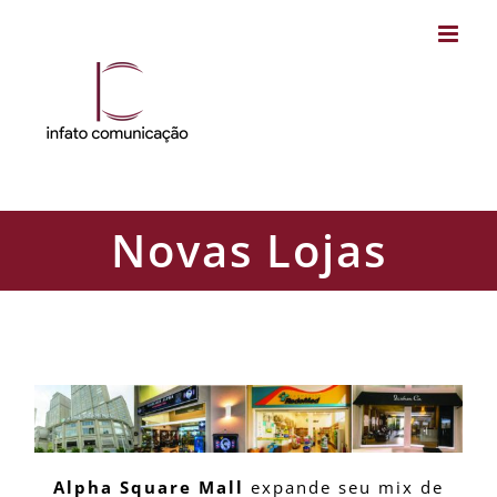
Skip
to
content
Novas Lojas
Novas Lojas
Alpha Square Mall
expande seu mix de