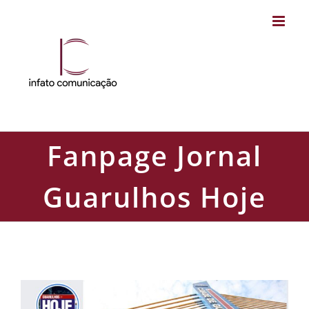
Skip
to
content
Fanpage Jornal
Guarulhos Hoje
Fanpage Jornal Guarulhos Hoje