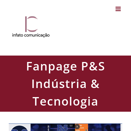
Skip
to
content
Fanpage P&S
Indústria &
Tecnologia
View