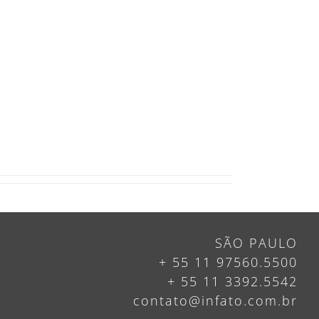
SÃO PAULO
+ 55 11 97560.5500
+ 55 11 3392.5542
contato@infato.com.br