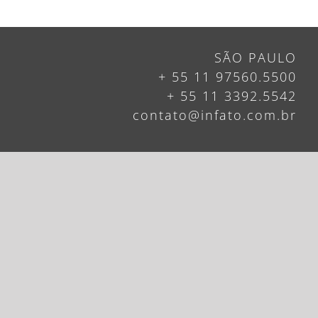
SÃO PAULO
+ 55 11 97560.5500
+ 55 11 3392.5542
contato@infato.com.br