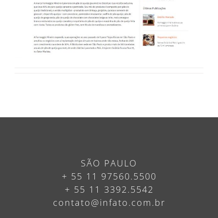
SÃO PAULO
+ 55 11 97560.5500
+ 55 11 3392.5542
contato@infato.com.br