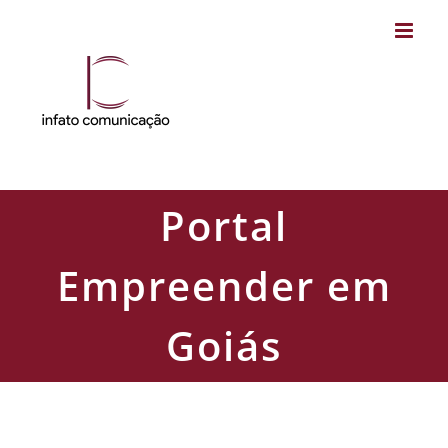
Skip
to
content
Portal
Empreender em
Goiás
Portal Empreender em Goiás