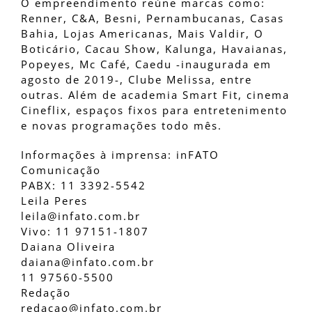
O empreendimento reúne marcas como:
Renner, C&A, Besni, Pernambucanas, Casas
Bahia, Lojas Americanas, Mais Valdir, O
Boticário, Cacau Show, Kalunga, Havaianas,
Popeyes, Mc Café, Caedu -inaugurada em
agosto de 2019-, Clube Melissa, entre
outras. Além de academia Smart Fit, cinema
Cineflix, espaços fixos para entretenimento
e novas programações todo mês.
Informações à imprensa: inFATO
Comunicação
PABX: 11 3392-5542
Leila Peres
leila@infato.com.br
Vivo: 11 97151-1807
Daiana Oliveira
daiana@infato.com.br
11 97560-5500
Redação
redacao@infato.com.br