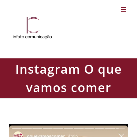
Skip
to
content
Instagram O que
vamos comer
Instagram O que vamos comer