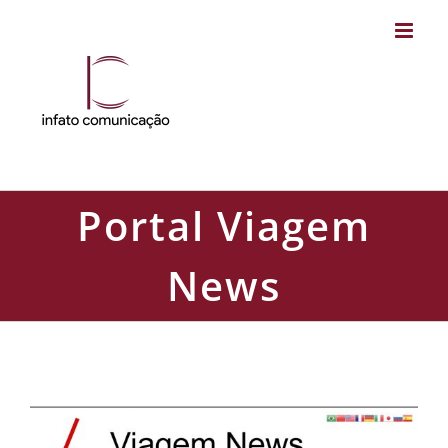
Skip
to
content
Portal Viagem
News
Portal Viagem News