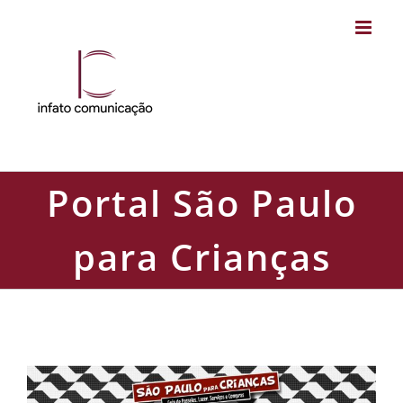
Skip
to
content
Portal São Paulo
para Crianças
Portal São Paulo para Crianças