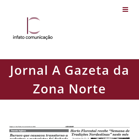
Skip
to
content
Jornal A Gazeta da
Zona Norte
Jornal A Gazeta da Zona Norte