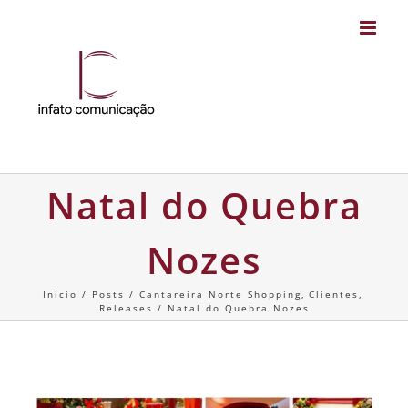
Skip
to
content
Natal do Quebra
Nozes
Início
Posts
Cantareira Norte Shopping
Clientes
Releases
Natal do Quebra Nozes
Natal do Quebra Nozes