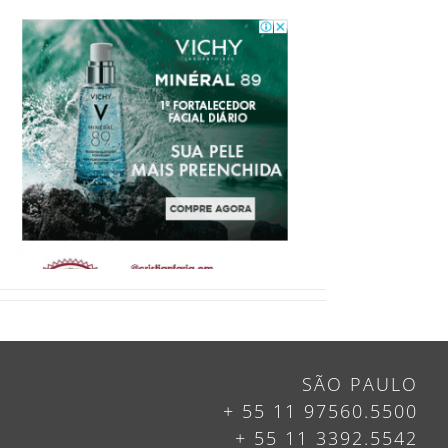
SÃO PAULO
+ 55 11 97560.5500
+ 55 11 3392.5542