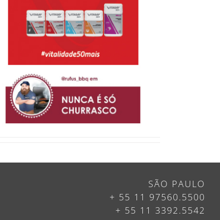
SÃO PAULO
+ 55 11 97560.5500
+ 55 11 3392.5542