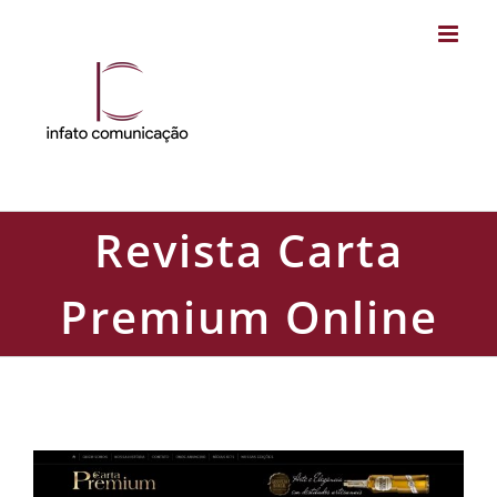
Skip
to
content
Revista Carta
Premium Online
Revista Carta Premium Online