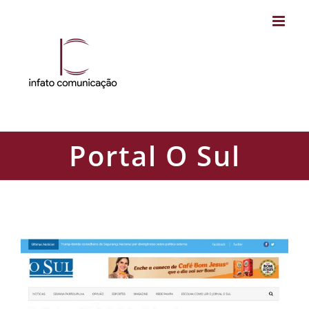
Skip
to
content
Portal O Sul
Portal O Sul