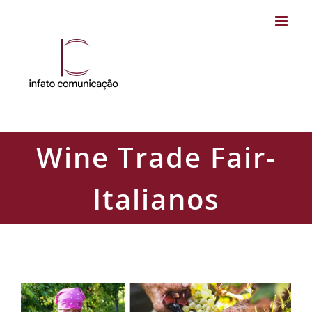
Skip
to
content
Wine Trade Fair-
Italianos
Wine Trade Fair- Italianos