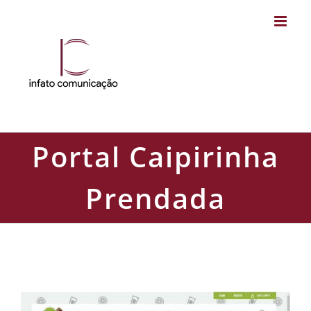
Skip
to
content
Portal Caipirinha
Prendada
Portal Caipirinha Prendada