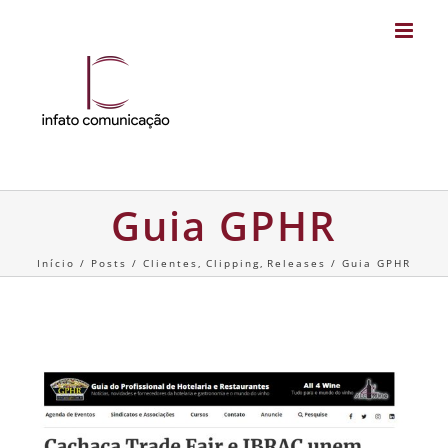
Skip
to
content
Guia GPHR
Início
Posts
Clientes
Clipping
Releases
Guia GPHR
Guia GPHR