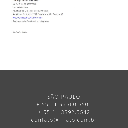
SÃO PAULO
+ 55 11 97560.5500
+ 55 11 3392.5542
contato@infato.com.br