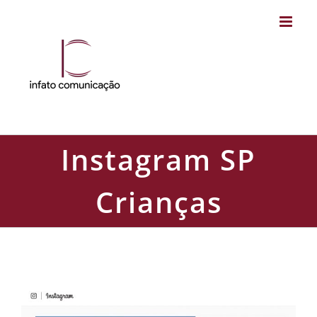
Skip
to
content
Instagram SP
Crianças
Instagram SP Crianças