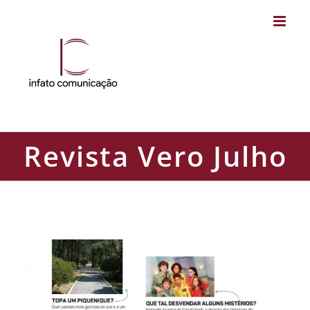
Skip
to
content
Revista Vero Julho
Revista Vero Julho