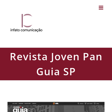
Skip
to
content
Revista Joven Pan
Guia SP
Revista Joven Pan Guia SP