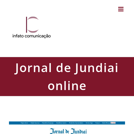
Skip
to
content
Jornal de Jundiai
online
Jornal de Jundiai online