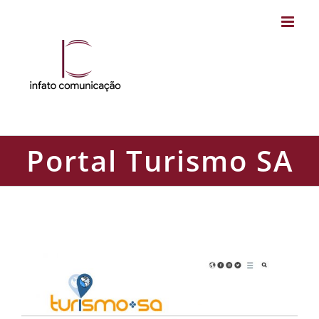
Skip
to
content
Portal Turismo SA
Portal Turismo SA