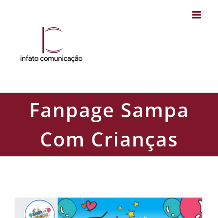
Skip
to
content
Fanpage Sampa
Com Crianças
Fanpage Sampa Com Crianças