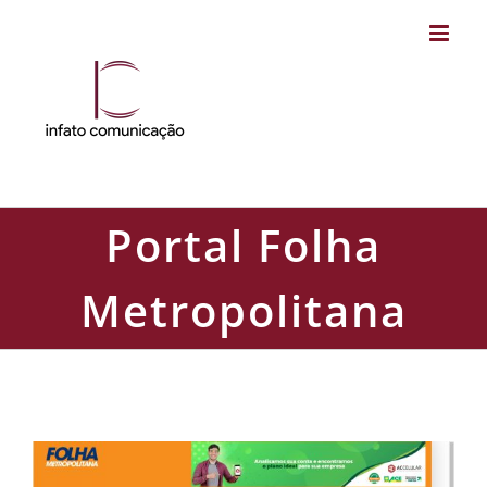
Skip
to
content
Portal Folha
Metropolitana
Portal Folha Metropolitana